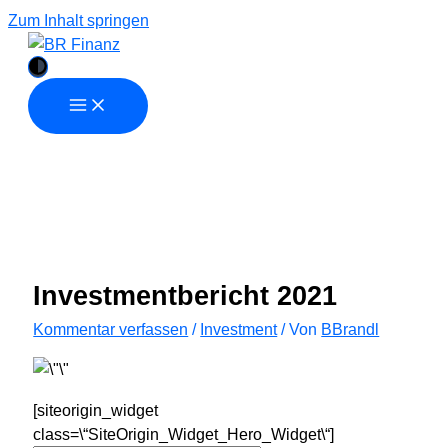
Zum Inhalt springen
Investmentbericht 2021
Kommentar verfassen
/
Investment
/ Von
BBrandl
[siteorigin_widget
class=\“SiteOrigin_Widget_Hero_Widget\“]